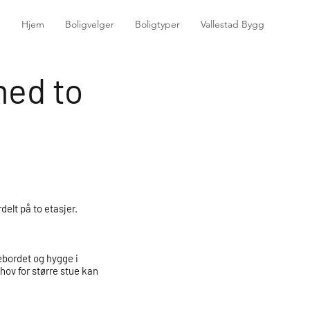
Hjem
Boligvelger
Boligtyper
Vallestad Bygg
med to
delt på to etasjer.
ebordet og hygge i
hov for større stue kan