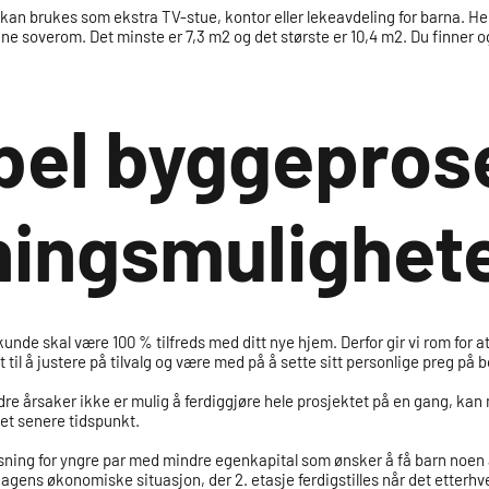
n brukes som ekstra TV-stue, kontor eller lekeavdeling for barna. Her 
t 3 fine soverom. Det minste er 7,3 m2 og det største er 10,4 m2. Du finner
bel byggepros
ningsmulighet
kunde skal være 100 % tilfreds med ditt nye hjem. Derfor gir vi rom for a
til å justere på tilvalg og være med på å sette sitt personlige preg på 
re årsaker ikke er mulig å ferdiggjøre hele prosjektet på en gang, kan
 et senere tidspunkt.
sning for yngre par med mindre egenkapital som ønsker å få barn noen år 
ens økonomiske situasjon, der 2. etasje ferdigstilles når det etterhvert