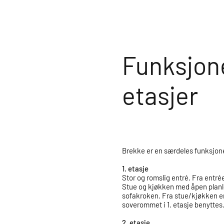
Funksjone
etasjer
Brekke er en særdeles funksjonell
1. etasje
Stor og romslig entré. Fra entrée
Stue og kjøkken med åpen planlø
sofakroken. Fra stue/kjøkken er 
soverommet i 1. etasje benyttes
2. etasje