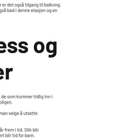
er det også tilgang til balkong.
 også bad i denne etasjen og en
ess og
er
t de som kommer tidlig inn i
boligen.
 man velge å utsette
frem i tid. Slik blir
 blir tid for barn.