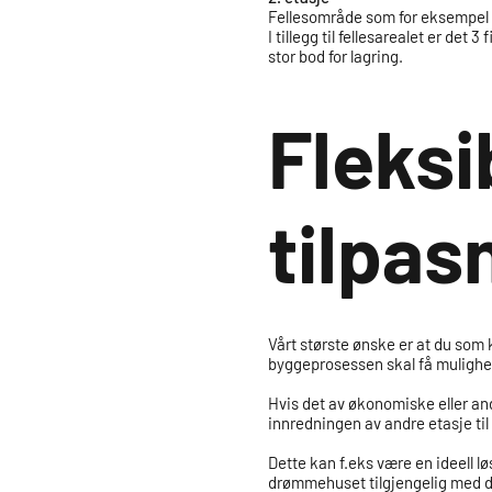
Fellesområde som for eksempel ka
I tillegg til fellesarealet er de
stor bod for lagring.
Fleksi
tilpas
Vårt største ønske er at du som 
byggeprosessen skal få mulighet 
Hvis det av økonomiske eller and
innredningen av andre etasje til
Dette kan f.eks være en ideell lø
drømmehuset tilgjengelig med dag