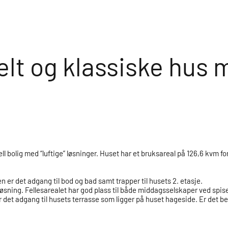
lt og klassiske hus 
 bolig med “luftige” løsninger. Huset har et bruksareal på 126,6 kvm for
n er det adgang til bod og bad samt trapper til husets 2. etasje.
sning. Fellesarealet har god plass til både middagsselskaper ved spis
det adgang til husets terrasse som ligger på huset hageside. Er det be
.